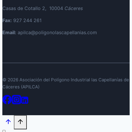
Casas de Cotallo 2, 10004
Cáceres
Fax:
927 244 261
Email:
apilca@poligonolascapellanias.com
© 2026 Asociación del Polígono Industrial las Capellanías de
Cáceres (APILCA)