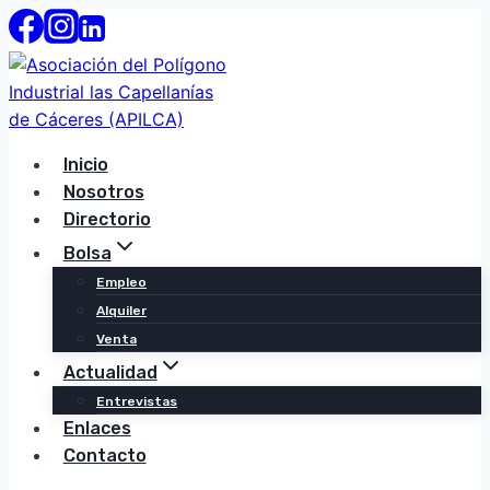
Saltar
al
contenido
Inicio
Nosotros
Directorio
Bolsa
Empleo
Alquiler
Venta
Actualidad
Entrevistas
Enlaces
Contacto