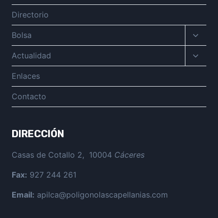
Directorio
Altern
Bolsa
menú
hijo
Altern
Actualidad
menú
hijo
Enlaces
Contacto
DIRECCIÓN
Casas de Cotallo 2, 10004
Cáceres
Fax:
927 244 261
Email:
apilca@poligonolascapellanias.com