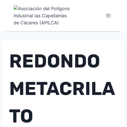
Saltar
al
contenido
REDONDO
METACRILA
TO