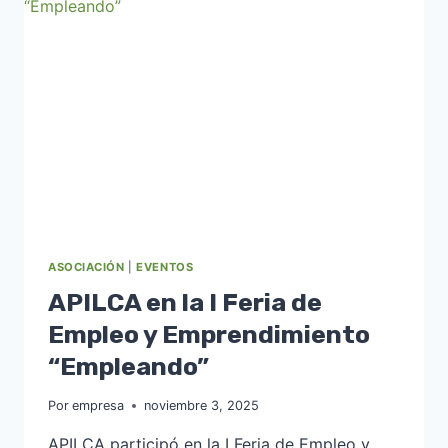
SOLICITAN
LA
AMPLIACIÓN
URGENTE
DE
LA
POTENCIA
ELÉCTRICA
PARA
EL
DESARROLLO
DEL
ECOPOLÍGONO
ASOCIACIÓN
|
EVENTOS
CC
GREEN
APILCA en la I Feria de
Empleo y Emprendimiento
“Empleando”
Por
empresa
noviembre 3, 2025
APILCA participó en la I Feria de Empleo y