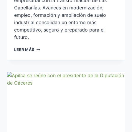
empresarial con la transformación de Las
Capellanías. Avances en modernización,
empleo, formación y ampliación de suelo
industrial consolidan un entorno más
competitivo, seguro y preparado para el
futuro.
ASAMBLEA
LEER MÁS
APILCA
2025:
COMPROMISO,
UNIDAD
Y
MIRADA
AL
FUTURO
DE
LAS
CAPELLANÍAS