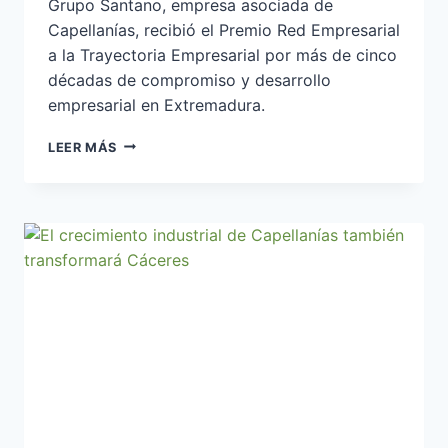
Grupo Santano, empresa asociada de
Capellanías, recibió el Premio Red Empresarial
a la Trayectoria Empresarial por más de cinco
décadas de compromiso y desarrollo
empresarial en Extremadura.
GRUPO
LEER MÁS
SANTANO
RECIBE
EL
PREMIO
A
LA
TRAYECTORIA
EMPRESARIAL
EN
LA
IX
GALA
RED
EMPRESARIAL