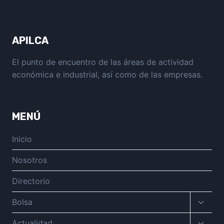
página
APILCA
El punto de encuentro de las áreas de actividad
económica e industrial, así como de las empresas.
MENÚ
Inicio
Nosotros
Directorio
Altern
Bolsa
menú
hijo
Altern
Actualidad