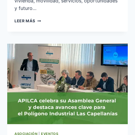
vivienda, movilidad, servicios, oportunidades
y futuro…
EL
LEER MÁS
CRECIMIENTO
INDUSTRIAL
DE
CAPELLANÍAS
TAMBIÉN
TRANSFORMARÁ
CÁCERES
ASOCIACIÓN
|
EVENTOS