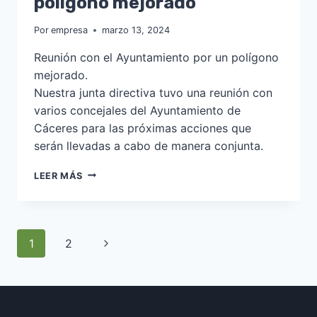
polígono mejorado
Por
empresa
marzo 13, 2024
Reunión con el Ayuntamiento por un polígono
mejorado.
Nuestra junta directiva tuvo una reunión con
varios concejales del Ayuntamiento de
Cáceres para las próximas acciones que
serán llevadas a cabo de manera conjunta.
REUNIÓN
LEER MÁS
CON
EL
AYUNTAMIENTO
POR
Navegación
Siguiente
1
2
UN
POLÍGONO
página
MEJORADO
de