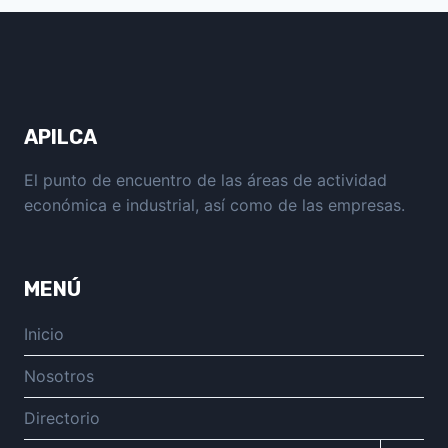
AYUDAS
PARA
EMPRESAS»
APILCA
El punto de encuentro de las áreas de actividad
económica e industrial, así como de las empresas.
MENÚ
Inicio
Nosotros
Directorio