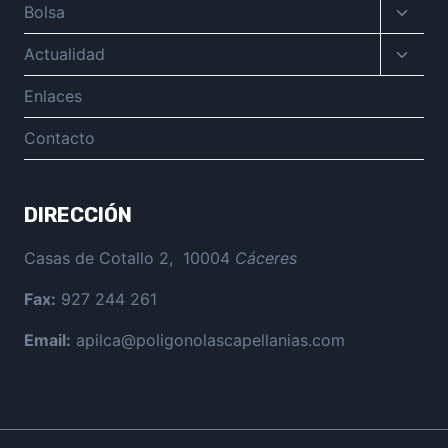
Altern
Bolsa
menú
hijo
Altern
Actualidad
menú
hijo
Enlaces
Contacto
DIRECCIÓN
Casas de Cotallo 2, 10004
Cáceres
Fax:
927 244 261
Email:
apilca@poligonolascapellanias.com