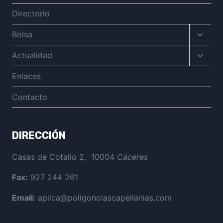
Directorio
Altern
Bolsa
menú
hijo
Altern
Actualidad
menú
hijo
Enlaces
Contacto
DIRECCIÓN
Casas de Cotallo 2, 10004
Cáceres
Fax:
927 244 261
Email:
apilca@poligonolascapellanias.com