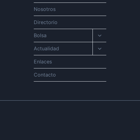
Nosotros
Directorio
Alternar
Bolsa
menú
hijo
Alternar
Actualidad
menú
hijo
Enlaces
Contacto