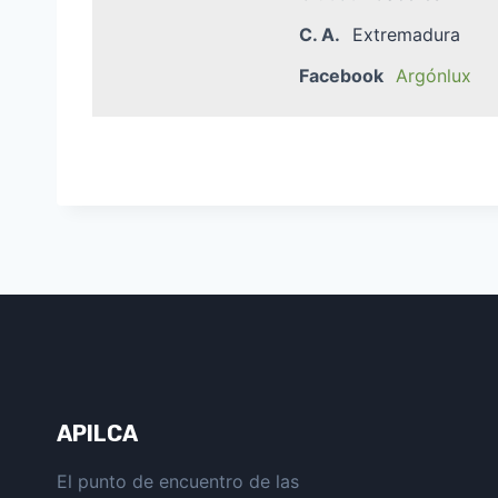
C. A.
Extremadura
Facebook
Argónlux
APILCA
El punto de encuentro de las