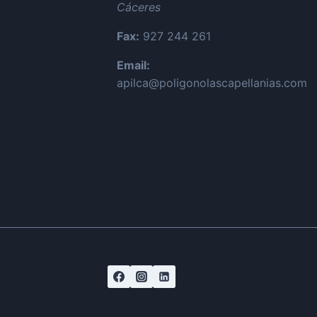
Cáceres
Fax:
927 244 261
Email:
apilca@poligonolascapellanias.com