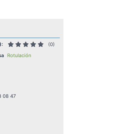
):
(
0
)
sa
Rotulación
3 08 47